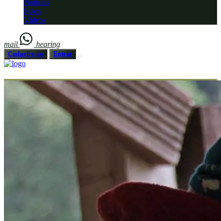
Notícias
Fotos
Vídeos
mail
hearing
Cadastre-se
Entrar