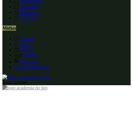
▢
Matriculados
▢
Recordes
▢
Biblioteca
▢
Validador
Mídias
▢
Notícias
▢
Fotos
▢
Vídeos
mail
Contato
Whatsapp
hearing
Ouvidoria
versão 2026/05