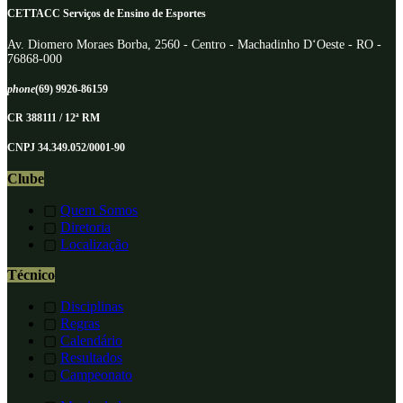
CETTACC Serviços de Ensino de Esportes
Av. Diomero Moraes Borba, 2560 - Centro - Machadinho D‘Oeste - RO -
76868-000
phone
(69) 9926-86159
CR 388111 / 12ª RM
CNPJ 34.349.052/0001-90
Clube
▢
Quem Somos
▢
Diretoria
▢
Localização
Técnico
▢
Disciplinas
▢
Regras
▢
Calendário
▢
Resultados
▢
Campeonato