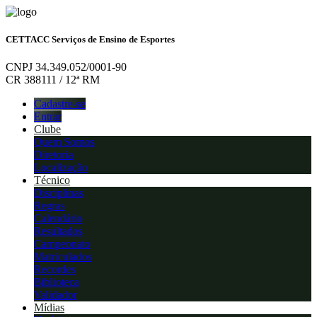
CETTACC Serviços de Ensino de Esportes
CNPJ 34.349.052/0001-90
CR 388111 / 12ª RM
Cadastre-se
Entrar
Clube
Quem Somos
Diretoria
Localização
Técnico
Disciplinas
Regras
Calendário
Resultados
Campeonato
Matriculados
Recordes
Biblioteca
Validador
Mídias